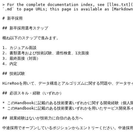
> For the complete documentation index, see [llms.txt](
`.md` to page URLs; this page is available as [Markdown
# 新卒採用

## 新卒採用選考ステップ

概ね以下のステップで進みます。

1. カジュアル面談

2. 書類選考および技術試験、適性検査、1次面接

3. 最終面接（対面）

4. 内定

## 技術試験

HireRooを用いて、データ構造とアルゴリズムに関する問題や、データサ
## 必須スキル・経験（いずれか）

* このHandbookに記載のある技術要素いずれかに関する開発経験（個人
* このHandbookに記載のある技術要素いずれかを用いたサービス開発系
## 就業経験はないが技術力に自信のある方へ
