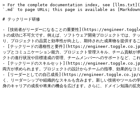
> For the complete documentation index, see [llms.txt](
`.md` to page URLs; this page is available as [Markdown
# テックリード研修

- [技術者がリーダーになることの重要性](https://engineer.toggle.c
トの成功に不可欠です。例えば、ソフトウェア開発プロジェクトでは、テ
り、プロジェクトの品質と効率性が向上し、期待された成果物を提供するこ
- [テックリードの適格性と要件](https://engineer.toggle.co.j
ップとコミュニケーション能力、プロジェクト管理スキル、チーム貢献が
クトの進行状況や目標達成の管理、チームメンバーへのサポートなど、これ
- [テックリードのスキルセット](https://engineer.toggle.co.jp
両方が求められます。プロジェクトの設計からチームの指導、効果的なコミ
- [リーダーとしての自己成長](https://engineer.toggle.co.jp
く、リーダーシップや組織的なスキルも含みます。新しい技術やツールの