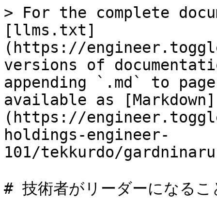
> For the complete docu
[llms.txt]
(https://engineer.toggl
versions of documentati
appending `.md` to page
available as [Markdown]
(https://engineer.toggl
holdings-engineer-
101/tekkurdo/gardninaru
# 技術者がリーダーになるこ