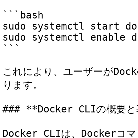
```bash

sudo systemctl start doc
sudo systemctl enable d
```

これにより、ユーザーがDoc
ります。

### **Docker CLIの
Docker CLIは、Dock