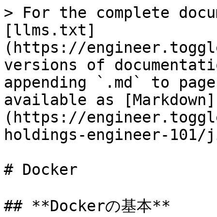
> For the complete docu
[llms.txt]
(https://engineer.toggl
versions of documentati
appending `.md` to page
available as [Markdown]
(https://engineer.toggl
holdings-engineer-101/j
# Docker

## **Dockerの基本**
