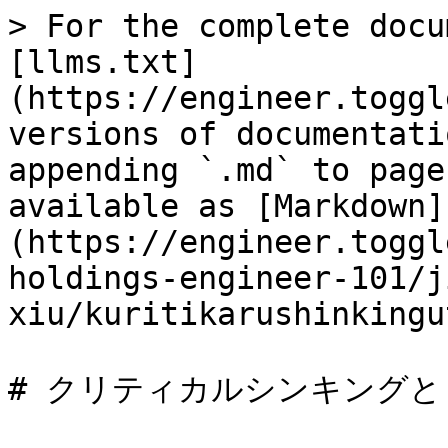
> For the complete docu
[llms.txt]
(https://engineer.toggl
versions of documentati
appending `.md` to page
available as [Markdown]
(https://engineer.toggl
holdings-engineer-101/j
xiu/kuritikarushinkingu
# クリティカルシンキングと