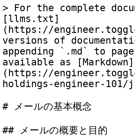
> For the complete docu
[llms.txt]
(https://engineer.toggl
versions of documentati
appending `.md` to page
available as [Markdown]
(https://engineer.toggl
holdings-engineer-101/j
# メールの基本概念

## メールの概要と目的
