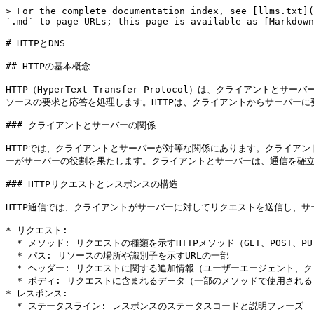
> For the complete documentation index, see [llms.txt](https://engineer.toggle.co.jp/llms.txt). Markdown versions of documentation pages are available by appending `.md` to page URLs; this page is available as [Markdown](https://engineer.toggle.co.jp/chapter-1-toggle-holdings-engineer-101/ji-chu-yan-xiu/httptodns.md).

# HTTPとDNS

## HTTPの基本概念

HTTP（HyperText Transfer Protocol）は、クライアントとサーバー間で情報をやり取りするためのプロトコルです。WebブラウザやWebサーバーなどのクライアントとサーバーの間で使用され、Webページやその他のリソースの要求と応答を処理します。HTTPは、クライアントからサーバーに要求を送信し、サーバーはそれに応答して要求された情報を返すというやり取りを行います。

### クライアントとサーバーの関係

HTTPでは、クライアントとサーバーが対等な関係にあります。クライアントは情報の要求を送信し、サーバーはそれに応答して要求された情報を提供します。一般的に、Webブラウザがクライアントの役割を果たし、Webサーバーがサーバーの役割を果たします。クライアントとサーバーは、通信を確立するためにTCP/IPプロトコルを使用します。

### HTTPリクエストとレスポンスの構造

HTTP通信では、クライアントがサーバーに対してリクエストを送信し、サーバーはそれに対してレスポンスを返します。リクエストとレスポンスは、以下のような構造を持ちます:

* リクエスト:
  * メソッド: リクエストの種類を示すHTTPメソッド（GET、POST、PUT、DELETEなど）
  * パス: リソースの場所や識別子を示すURLの一部
  * ヘッダー: リクエストに関する追加情報（ユーザーエージェント、クッキーなど）
  * ボディ: リクエストに含まれるデータ（一部のメソッドで使用される）
* レスポンス:
  * ステータスライン: レスポンスのステータスコードと説明フレーズ
  * ヘッダー: レスポンスに関する追加情報（コンテンツタイプ、サーバー情報など）
  * ボディ: レスポンスに含まれるデータ（HTML、画像、JSONなど）

### HTTPメソッドとその目的（GET、POST、PUT、DELETEなど)

&#x20;HTTPメソッドは、リクエストの目的や操作の種類を示すために使用されます。

* GET: リソースの取得を要求します。Webページの表示や画像のダウンロードなどに使用されます。
* POST: データの送信や処理の要求を行います。フォームのデータ送信や新しいリソースの作成に使用されます。
* PUT: リソースの更新を要求します。既存のリソースの変更や置き換えに使用されます。
* DELETE: リソースの削除を要求します。

他にもさまざまなHTTPメソッドがありますが、これらは最も一般的なものです。

### HTTPの動作

HTTPの動作は、クライアントとサーバーの間で以下の手順に従って行われます:

* クライアントがHTTPリクエストを作成し、サーバーのURLに送信します。
* サーバーはリクエストを受け取り、解析して要求された処理を実行します。
* サーバーはHTTPレスポンスを生成し、クライアントに送信します。
* クライアントはレスポンスを受け取り、解析して必要な処理を実行します（Webページの表示、データの処理など）。

このようにして、クライアントとサーバーはHTTPを通じて情報をやり取りします。

## URL

URL（Uniform Resource Locator）は、Web上のリソースの場所を指定するためのアドレスです。URLは以下のような構造を持ちます:

```
protocol://host:port/path?query_string#fragment_identifier
```

* protocol: 使用されるプロトコルを示します。例えば、HTTPやHTTPSなどがあります。
* host: リソースがホストされているサーバーのドメイン名やIPアドレスを示します。
* port: オプションですが、サーバーが使用しているポート番号を示します。通常、HTTPはポート80、HTTPSはポート443を使用します。
* path: リソースのパスを示します。ファイルの場所やディレクトリ構造を示すことができます。
* query\_string: オプションですが、追加のパラメータやデータを渡すために使用されます。キーと値のペアで表現され、`?`で始まり、複数のキーと値は`&`で区切られます。
* fragment\_identifier: オプションですが、ページ内の特定のセクションを識別するために使用されます。一般的にはアンカーリンクとして知られるもので、`#`で始まります。

### HTTPヘッダーの役割と一般的なヘッダーフィールド

HTTPヘッダーは、HTTPリクエストやレスポンスに関する追加の情報を提供するために使用されます。ヘッダーフィールドは、キーと値のペアで構成され、以下のような役割を持ちます:

* Content-Type: リソースのMIMEタイプを示します。HTML、画像、JSONなどの種類を指定します。
* Content-Length: リソースのサイズをバイト単位で示します。
* User-Agent: リクエストを送信するクライアントの情報（ブラウザ名やバージョンなど）を示します。
* Cookie: クライアントとサーバー間でセッション情報や状態を保持するためのクッキーを含みます。

他にもさまざまなヘッダーフィールドがありますが、これらは一般的なものの一部です。

### ステータスコードとその意味（200、404、500など)

HTTPレスポンスのステータスコードは、リクエストの結果や状態を示すために使用されます。以下は一般的なステータスコードの例とその意味です:

* 200 OK: リクエストが成功し、リソースが正常に返されました。
* 404 Not Found: リクエストしたリソースが見つかりませんでした。
* 500 Internal Server Error: サーバーで内部エラーが発生しました。

他にもさまざまなステータスコードがあり、それぞれ異なる意味を持ちます。ステータスコードは、クライアントや開発者に対してリクエストやレスポンスの状態を伝える重要な情報です。

### クッキーとセッションの管理

クッキーは、Webサーバーとクライアントの間で状態を保持するために使用される小さなデータの塊です。サーバーからクライアントに送信され、クライアントがその後のリクエストでクッキーを含めることで、状態を維持することができます。

セッションは、クライアントとサーバーの間で状態を維持するための仕組みです。セッションは通常、クッキーを使用して識別されます。クライアントがサーバーに初めてリクエストを送信するときにセッションが作成され、セッションIDがクッキーとしてクライアントに送信されます。その後のリクエストでは、クライアントはセッションIDを含んだクッキーを送信し、サーバーはそれを使用してクライアントのセッションを特定します。

### HTTPセキュリティ

HTTPセキュリティは、HTTP通信を安全に保護するための対策や技術です。一般的なHTTPセキュリティのトピックには以下があります:

* HTT