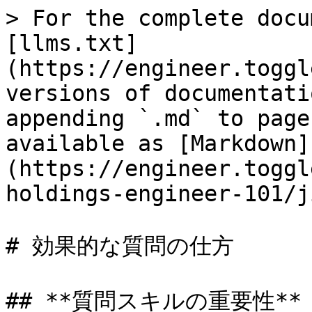
> For the complete docu
[llms.txt]
(https://engineer.toggl
versions of documentati
appending `.md` to page
available as [Markdown]
(https://engineer.toggl
holdings-engineer-101/j
# 効果的な質問の仕方

## **質問スキルの重要性**
