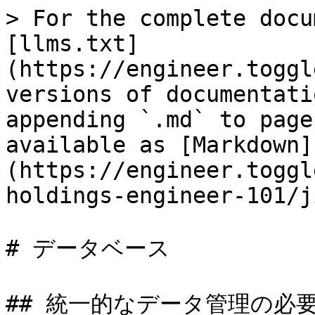
> For the complete docu
[llms.txt]
(https://engineer.toggl
versions of documentati
appending `.md` to page
available as [Markdown]
(https://engineer.toggl
holdings-engineer-101/j
# データベース

## 統一的なデータ管理の必要